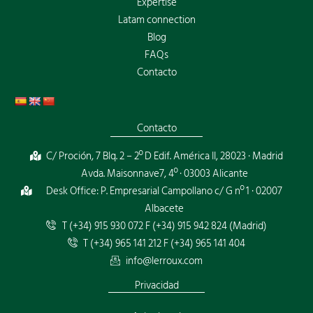
Expertise
Latam connection
Blog
FAQs
Contacto
Contacto
C/ Proción, 7 Blq. 2 – 2º D Edif. América II, 28023 · Madrid
Avda. Maisonnave7, 4º · 03003 Alicante
Desk Office: P. Empresarial Campollano c/ G nº 1 · 02007
Albacete
T (+34) 915 930 072 F (+34) 915 942 824 (Madrid)
T (+34) 965 141 212 F (+34) 965 141 404
info@lerroux.com
Privacidad