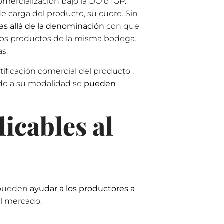
mercialización bajo la DO o IGP.​
de carga del producto, su cuore. Sin
s allá de la denominación
con que
ros productos de la misma bodega.
as.
tificación comercial del producto ,
do a su modalidad se
pueden
icables al
 pueden
ayudar a los productores a
el mercado: