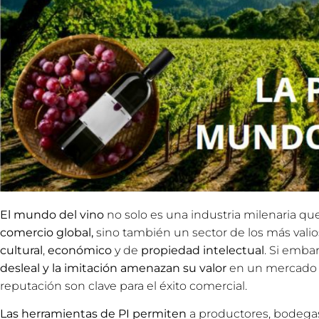
El mundo del vino
no solo es una industria milenaria qu
comercio global,
sino también un sector de los más vali
cultural
,
económico
y de
propiedad intelectual
. Si embarg
desleal y la imitación amenazan su valor
en un mercado do
reputación son clave para el éxito comercial.
Las herramientas de PI
permiten
a productores, bodega